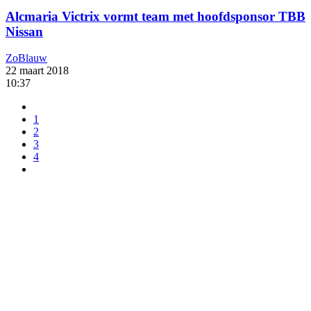
Alcmaria Victrix vormt team met hoofdsponsor TBB
Nissan
ZoBlauw
22 maart 2018
10:37
1
2
3
4